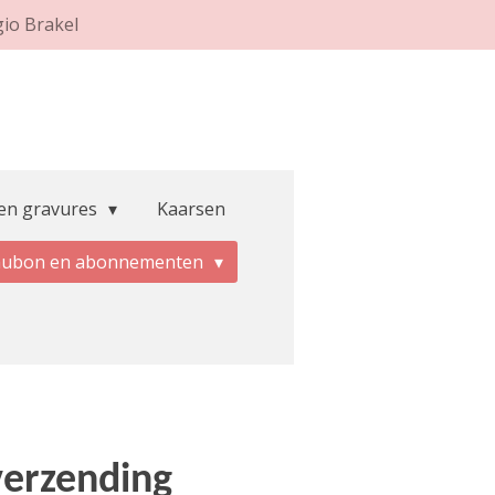
gio Brakel
 en gravures
Kaarsen
aubon en abonnementen
verzending