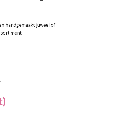
een handgemaakt juweel of
ssortiment.
.
t)