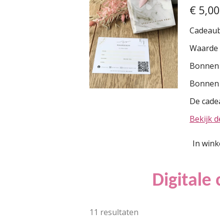
€ 5,00
Cadeaub
Waarde t
Bonnen 
Bonnen 
De cadea
Bekijk d
In win
Digitale
11 resultaten