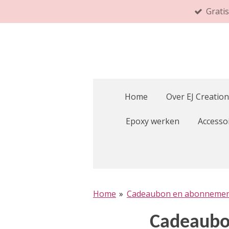
Grati
Ga
direct
naar
de
hoofdinhoud
Home
Over EJ Creation
Epoxy werken
Accesso
Home
»
Cadeaubon en abonneme
Cadeaubon