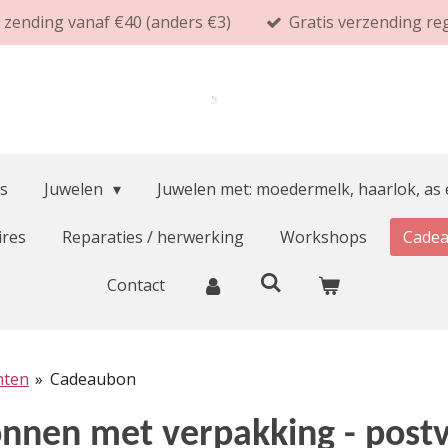
s zending vanaf €40 (anders €3)
Gratis verzending re
s
Juwelen
Juwelen met: moedermelk, haarlok, as
ires
Reparaties / herwerking
Workshops
Cade
Contact
nten
»
Cadeaubon
nen met verpakking - post