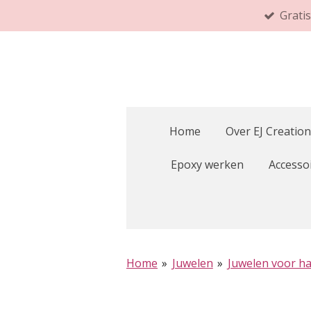
Grati
Ga
direct
naar
de
hoofdinhoud
Home
Over EJ Creation
Epoxy werken
Accesso
Home
»
Juwelen
»
Juwelen voor h