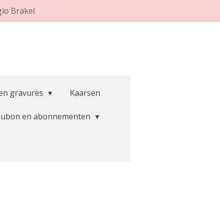
gio Brakel
 en gravures
Kaarsen
aubon en abonnementen