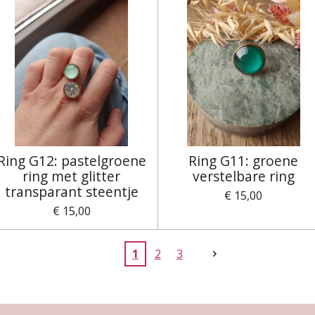
Ring G12: pastelgroene
Ring G11: groene
ring met glitter
verstelbare ring
transparant steentje
€ 15,00
€ 15,00
1
2
3