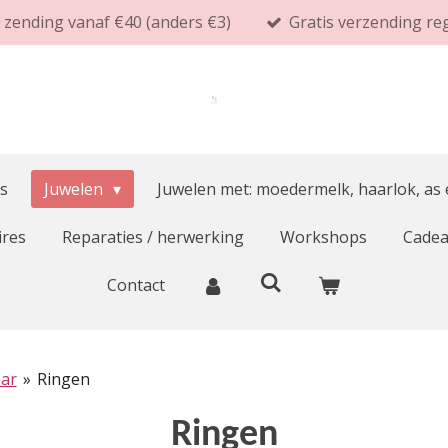
s zending vanaf €40 (anders €3)
Gratis verzending re
s
Juwelen
Juwelen met: moedermelk, haarlok, as
ires
Reparaties / herwerking
Workshops
Cade
Contact
aar
»
Ringen
Ringen