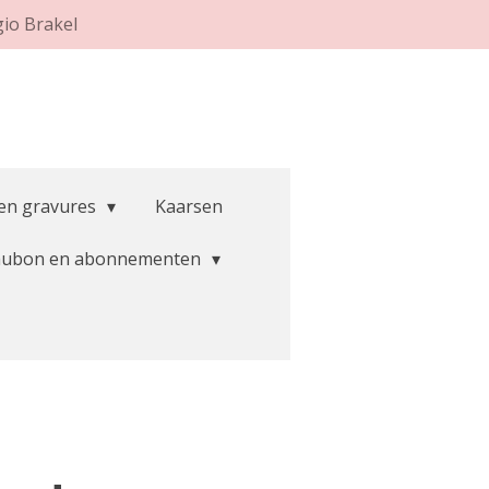
gio Brakel
 en gravures
Kaarsen
aubon en abonnementen