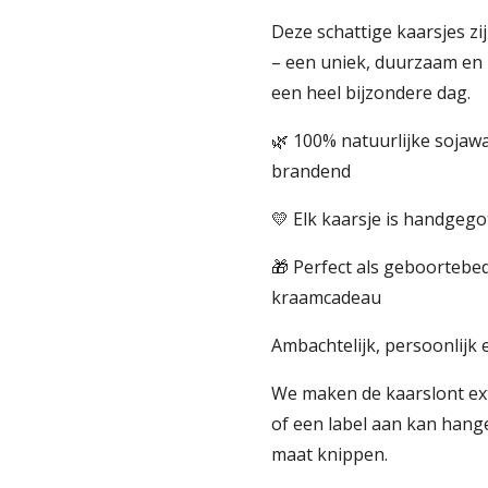
Deze schattige kaarsjes zi
– een uniek, duurzaam en
een heel bijzondere dag.
🌿 100% natuurlijke sojawa
brandend
💛 Elk kaarsje is handgeg
🎁 Perfect als geboortebe
kraamcadeau
Ambachtelijk, persoonlijk 
We maken de kaarslont ext
of een label aan kan hange
maat knippen.