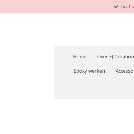
Grati
Ga
direct
naar
de
hoofdinhoud
Home
Over EJ Creation
Epoxy werken
Accesso