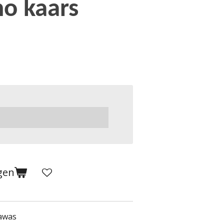
no kaars
gen
awas