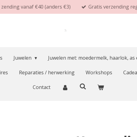
s zending vanaf €40 (anders €3)
Gratis verzending re
s
Juwelen
Juwelen met: moedermelk, haarlok, as
ires
Reparaties / herwerking
Workshops
Cade
Contact