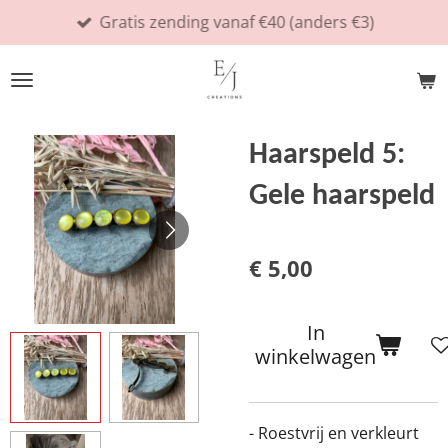
Gratis zending vanaf €40 (anders €3)
Ga
direct
naar
de
hoofdinhoud
Haarspeld 5:
Gele haarspeld
€ 5,00
In
winkelwagen
- Roestvrij en verkleurt