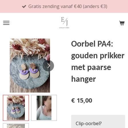
Gratis zending vanaf €40 (anders €3)
Ga
direct
naar
de
hoofdinhoud
Oorbel PA4:
gouden prikker
met paarse
hanger
€ 15,00
Clip-oorbel?