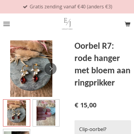
Gratis zending vanaf €40 (anders €3)
Ga
direct
naar
de
hoofdinhoud
Oorbel R7:
rode hanger
met bloem aan
ringprikker
€ 15,00
Clip-oorbel?