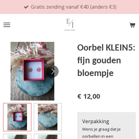
Gratis zending vanaf €40 (anders €3)
Ga
direct
naar
de
hoofdinhoud
Oorbel KLEIN5:
fijn gouden
bloempje
€ 12,00
Verpakking
Wens je graag dat je
oorbellen in een