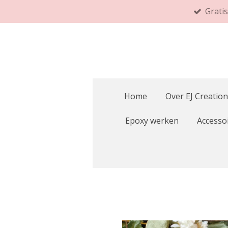
Grati
Ga
direct
naar
de
hoofdinhoud
Home
Over EJ Creation
Epoxy werken
Accesso