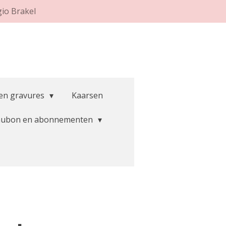
gio Brakel
 en gravures
Kaarsen
aubon en abonnementen