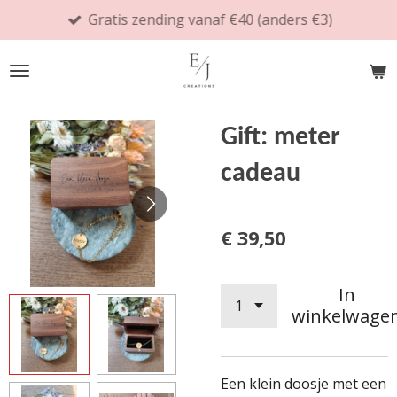
Gratis zending vanaf €40 (anders €3)
Ga
direct
naar
de
hoofdinhoud
Gift: meter
cadeau
€ 39,50
In
winkelwage
Een klein doosje met een