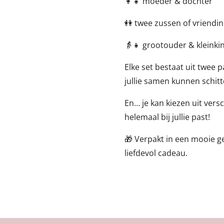
👩‍👧 moeder & dochter
👭 twee zussen of vriendi
👵👧 grootouder & kleinki
Elke set bestaat uit twee p
jullie samen kunnen schit
En… je kan kiezen uit vers
helemaal bij jullie past!
🎁 Verpakt in een mooie 
liefdevol cadeau.