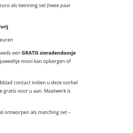
 euro als twinning set (twee paar
vrij
leuren
 steeds een
GRATIS sieradendoosje
 juweeltje mooi kan opbergen of
abblad contact indien u deze oorbel
ze gratis voor u aan. Maatwerk is
aal ontworpen als matching set –