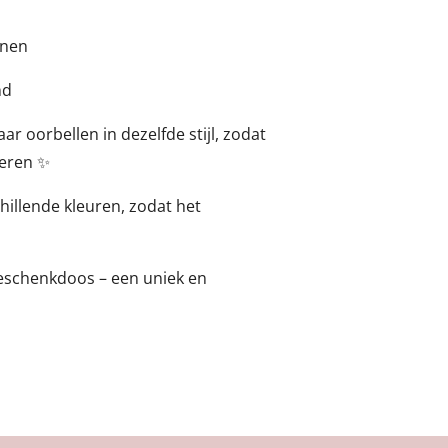
nnen
nd
aar oorbellen in dezelfde stijl, zodat
teren ✨
chillende kleuren, zodat het
geschenkdoos – een uniek en