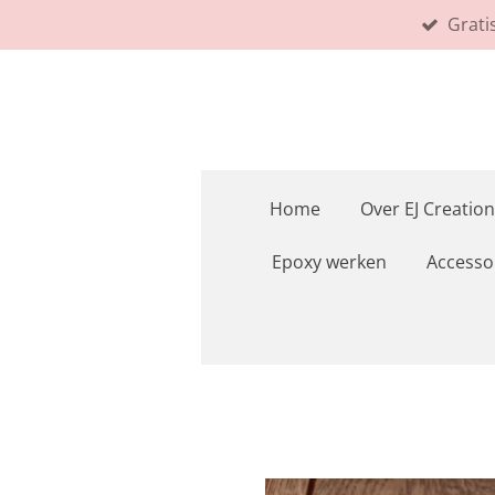
Grati
Ga
direct
naar
de
hoofdinhoud
Home
Over EJ Creation
Epoxy werken
Accesso