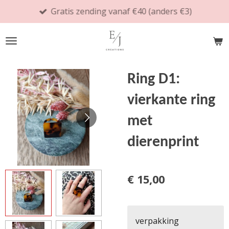
Gratis zending vanaf €40 (anders €3)
Ga
direct
naar
de
hoofdinhoud
Ring D1:
vierkante ring
met
dierenprint
€ 15,00
verpakking