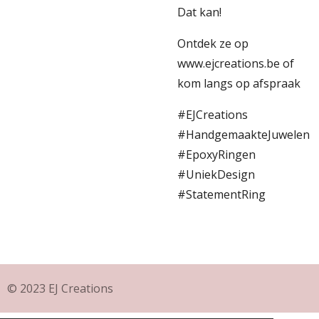
Dat kan!
Ontdek ze op
www.ejcreations.be of
kom langs op afspraak
#EJCreations
#HandgemaakteJuwelen
#EpoxyRingen
#UniekDesign
#StatementRing
© 2023 EJ Creations