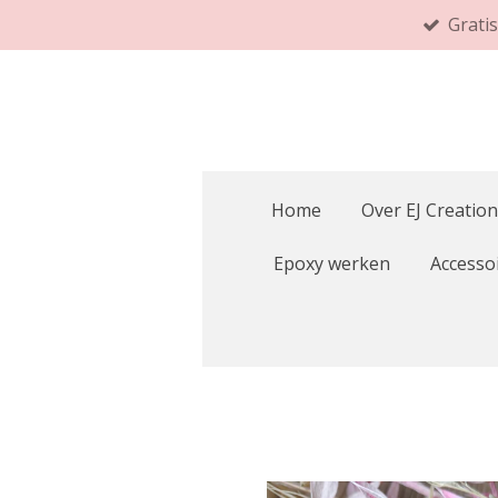
Grati
Ga
direct
naar
de
hoofdinhoud
Home
Over EJ Creation
Epoxy werken
Accesso