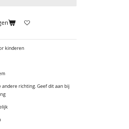
gen
or kinderen
oem
andere richting. Geef dit aan bij
ling
lijk
n