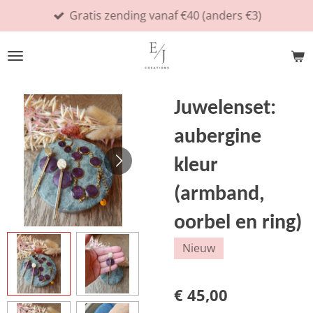
Gratis zending vanaf €40 (anders €3)
Ga
direct
naar
de
hoofdinhoud
Juwelenset:
aubergine
kleur
(armband,
oorbel en ring)
Nieuw
€ 45,00