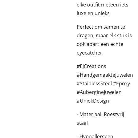
elke outfit meteen iets
luxe en unieks
Perfect om samen te
dragen, maar elk stuk is
ook apart een echte
eyecatcher.
#EJCreations
#HandgemaakteJuwelen
#StainlessSteel #Epoxy
#AubergineJuwelen
#UniekDesign
- Materiaal: Roestvrij
staal
- Hypoallergeen