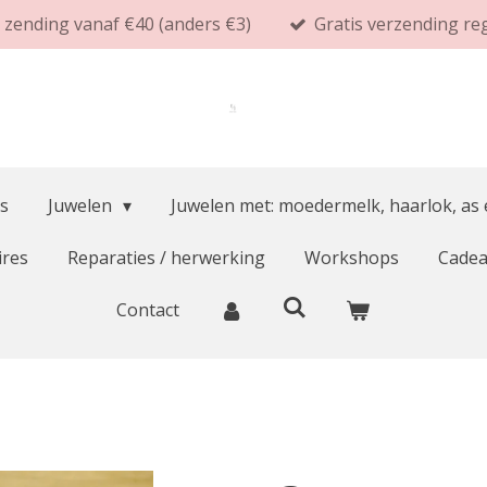
s zending vanaf €40 (anders €3)
Gratis verzending re
s
Juwelen
Juwelen met: moedermelk, haarlok, as
ires
Reparaties / herwerking
Workshops
Cade
Contact