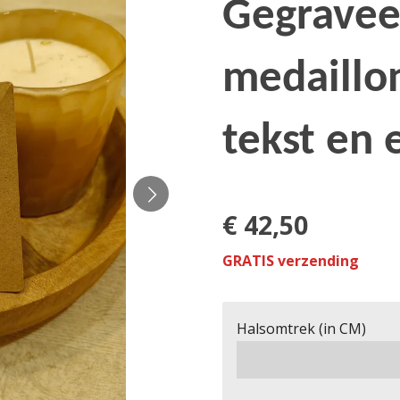
Gegravee
medaillo
tekst en 
€ 42,50
GRATIS verzending
Halsomtrek (in CM)