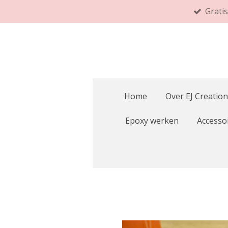
Grati
Ga
direct
naar
de
hoofdinhoud
Home
Over EJ Creation
Epoxy werken
Accesso