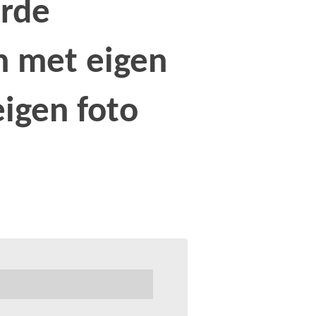
rde
n met eigen
eigen foto