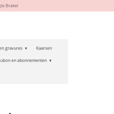
gio Brakel
 en gravures
Kaarsen
aubon en abonnementen