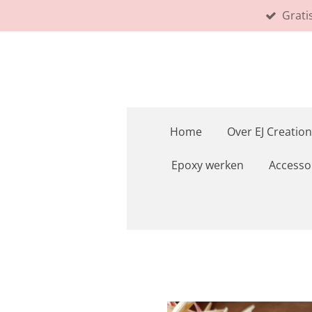
Grati
Ga
direct
naar
de
hoofdinhoud
Home
Over EJ Creation
Epoxy werken
Accesso