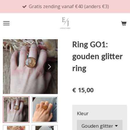
Gratis zending vanaf €40 (anders €3)
Ga
direct
naar
de
hoofdinhoud
Ring GO1:
gouden glitter
ring
€ 15,00
Kleur