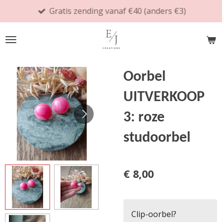
Gratis zending vanaf €40 (anders €3)
Ga
direct
naar
de
hoofdinhoud
Oorbel
UITVERKOOP
3: roze
studoorbel
€ 8,00
Clip-oorbel?