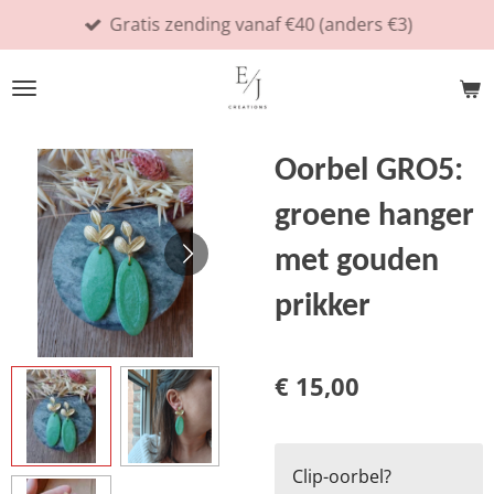
Gratis zending vanaf €40 (anders €3)
Ga
direct
naar
de
hoofdinhoud
Oorbel GRO5:
groene hanger
met gouden
prikker
€ 15,00
Clip-oorbel?