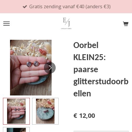
Gratis zending vanaf €40 (anders €3)
Ga
direct
naar
de
hoofdinhoud
Oorbel
KLEIN25:
paarse
glitterstudoorb
ellen
€ 12,00