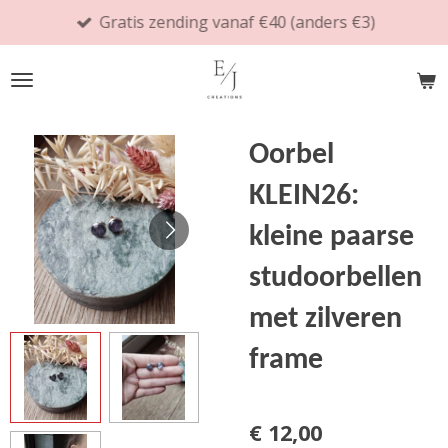
Gratis zending vanaf €40 (anders €3)
Ga
direct
naar
de
hoofdinhoud
Oorbel
KLEIN26:
kleine paarse
studoorbellen
met zilveren
frame
€ 12,00