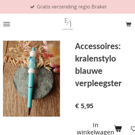
Gratis verzending regio Brakel
Ga
direct
naar
de
hoofdinhoud
Accessoires:
kralenstylo
blauwe
verpleegster
€ 5,95
In
winkelwagen