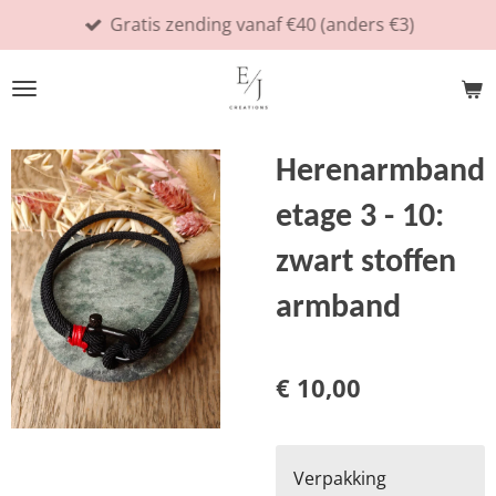
Gratis zending vanaf €40 (anders €3)
Ga
direct
naar
de
hoofdinhoud
Herenarmband
etage 3 - 10:
zwart stoffen
armband
€ 10,00
Verpakking