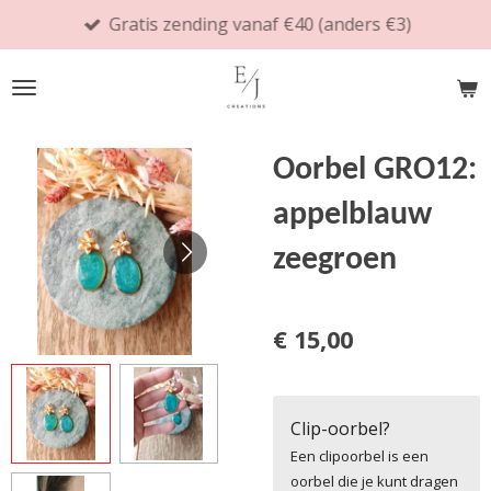
Gratis zending vanaf €40 (anders €3)
Ga
direct
naar
de
hoofdinhoud
Oorbel GRO12:
appelblauw
zeegroen
€ 15,00
Clip-oorbel?
Een clipoorbel is een
oorbel die je kunt dragen