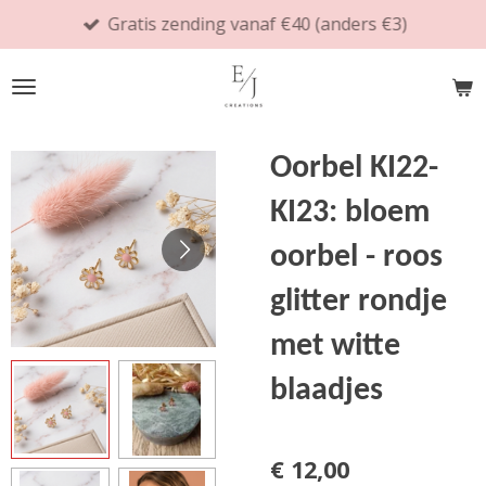
Gratis zending vanaf €40 (anders €3)
Ga
direct
naar
de
hoofdinhoud
Oorbel KI22-
KI23: bloem
oorbel - roos
glitter rondje
met witte
blaadjes
€ 12,00