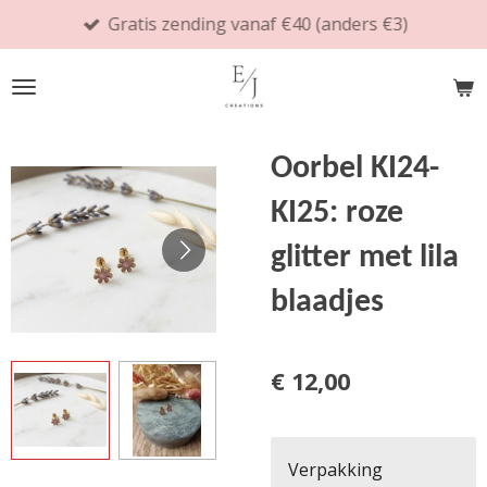
Gratis zending vanaf €40 (anders €3)
Ga
direct
naar
de
hoofdinhoud
Oorbel KI24-
KI25: roze
glitter met lila
blaadjes
€ 12,00
Verpakking