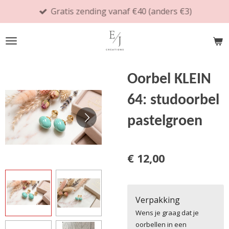
Gratis zending vanaf €40 (anders €3)
Ga
direct
naar
de
hoofdinhoud
Oorbel KLEIN
64: studoorbel
pastelgroen
€ 12,00
Verpakking
Wens je graag dat je
oorbellen in een